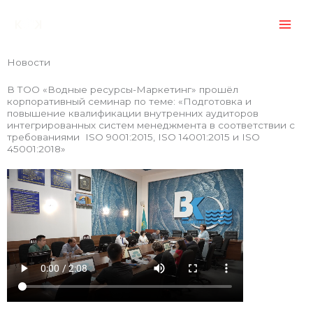
Перейти
к
содержимому
Новости
В ТОО «Водные ресурсы-Маркетинг» прошёл
корпоративный семинар по теме: «Подготовка и
повышение квалификации внутренних аудиторов
интегрированных систем менеджмента в соответствии с
требованиями ISO 9001:2015, ISO 14001:2015 и ISO
45001:2018»